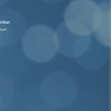
ichbar.
hbar!