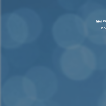
hier w
Habt