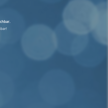
ichbar.
hbar!