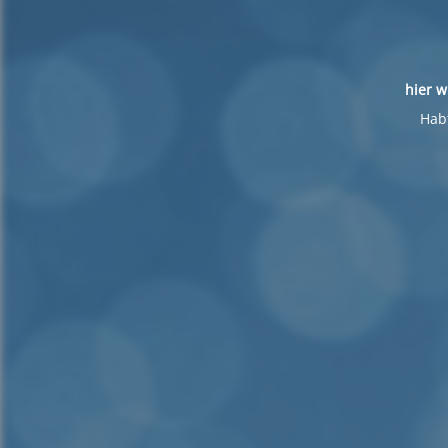
hier w
Habt