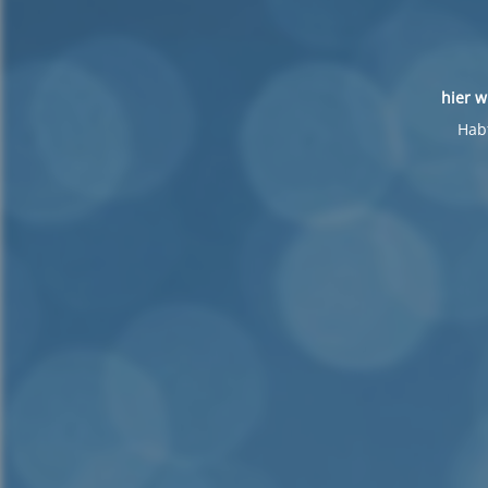
hier w
Habt