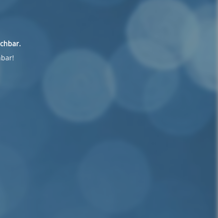
ichbar.
hbar!