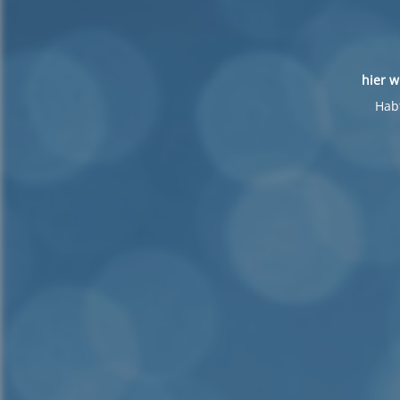
hier w
Habt