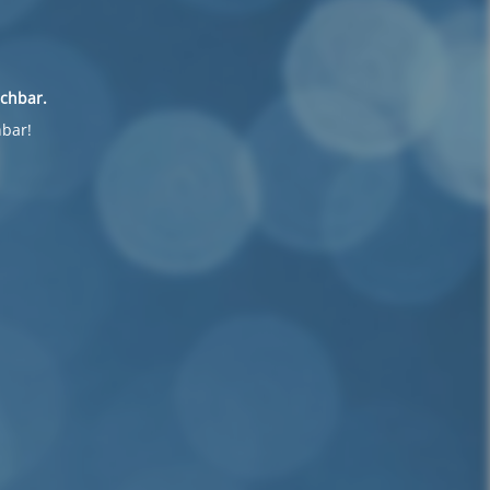
ichbar.
hbar!