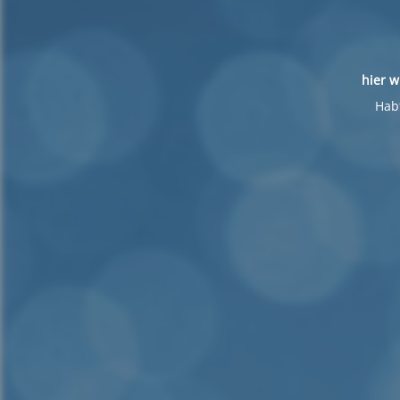
hier w
Habt