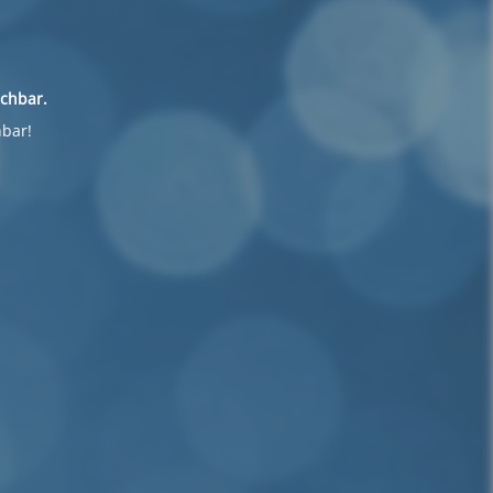
ichbar.
hbar!