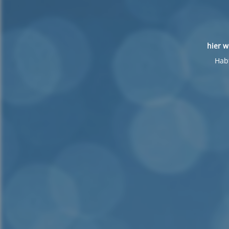
hier w
Habt