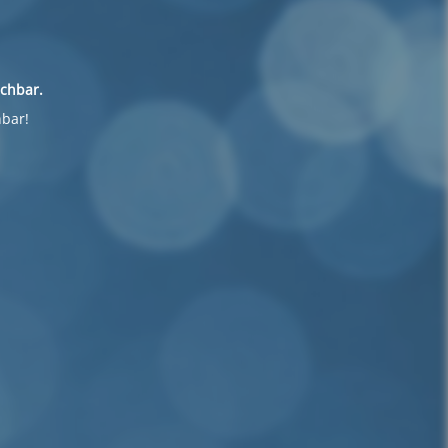
ichbar.
hbar!