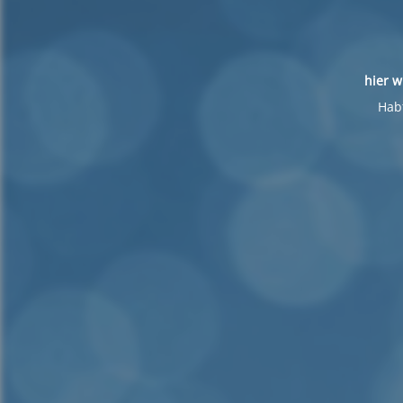
hier w
Habt