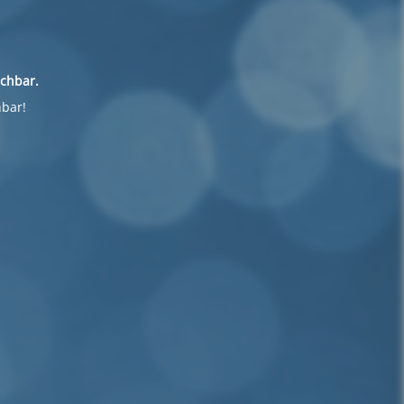
ichbar.
hbar!